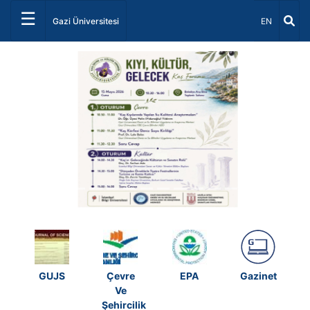
☰
Dil Seçiniz 
Gazi Üniversitesi
EN
Önceki
Sonrak
GUJS
Çevre
EPA
Gazinet
Ve
Şehircilik